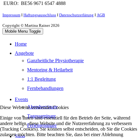
EURO:
BE56 9671 6547 4888
Impressum
Ι
Haftungsausschluss
Ι
Datenschutzerlärung
Ι
AGB
Copyright © Martina Rainer 2026
Mobile Menu Toggle
Home
Angebote
Ganzheitliche Physiotherapie
Mentoring & Heilarbeit
1:1 Begleitung
Fernbehandlungen
Events
Abendseminare
Diese Webseite verwendet Cookies
Tagesseminare
Einige von ihnen sind essenziell für den Betrieb der Seite, während
andere helfen, diese Website und die Nutzererfahrung zu verbessern
Ferienseminare
(Tracking Cookies). Sie können selbst entscheiden, ob Sie die Cookies
zulassen möchten. Bitte beachten Sie, dass bei einer Ablehnung
Shop